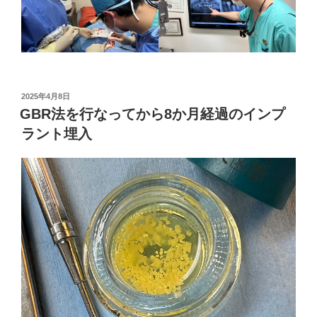
投
2025年4月8日
稿
GBR法を行なってから8か月経過のインプ
日:
ラント埋入