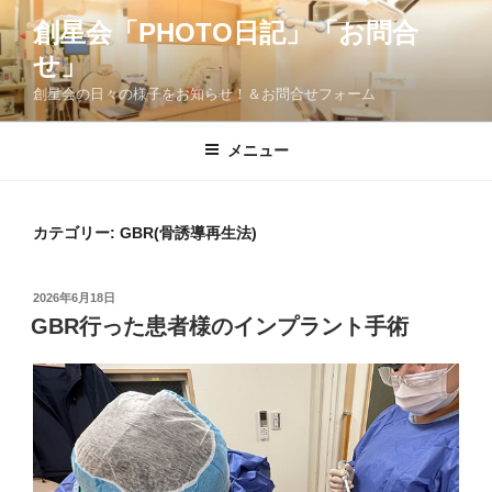
コ
創星会「PHOTO日記」「お問合
ン
せ」
テ
ン
創星会の日々の様子をお知らせ！＆お問合せフォーム
ツ
へ
メニュー
ス
キ
ッ
カテゴリー:
GBR(骨誘導再生法)
プ
投
2026年6月18日
稿
GBR行った患者様のインプラント手術
日: