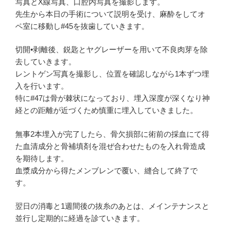
写真とX線写真、口腔内写真を撮影します。
先生から本日の手術について説明を受け、麻酔をしてオ
ペ室に移動し#45を抜歯していきます。
切開•剥離後、鋭匙とヤグレーザーを用いて不良肉芽を除
去していきます。
レントゲン写真を撮影し、位置を確認しながら1本ずつ埋
入を行います。
特に#47は骨が棘状になっており、埋入深度が深くなり神
経との距離が近づくため慎重に埋入していきました。
無事2本埋入が完了したら、骨欠損部に術前の採血にて得
た血清成分と骨補填剤を混ぜ合わせたものを入れ骨造成
を期待します。
血漿成分から得たメンブレンで覆い、縫合して終了で
す。
翌日の消毒と1週間後の抜糸のあとは、メインテナンスと
並行し定期的に経過を診ていきます。