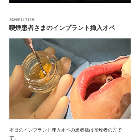
投
2024年11月14日
稿
喫煙患者さまのインプラント挿入オペ
日:
本日のインプラント埋入オペの患者様は喫煙者の方で
す。