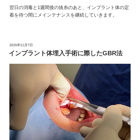
翌日の消毒と1週間後の抜糸のあと、インプラント体の定
着を待つ間にメインテナンスを継続していきます。
投
2025年11月7日
稿
インプラント体埋入手術に際したGBR法
日: