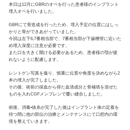
本日は12月にGBRのオペを行った患者様のインプラント
埋入オペを行いました。
GBRにて骨造成を行ったため、埋入予定の位置にはしっ
かりと骨ができあがっていました。
今回は左下6,7番相当部で、7番相当部が下歯槽管に近いた
め埋入深度に注意が必要です。
また口を大きく開ける必要があるため、患者様の顎が疲
れないように配慮します。
レントゲン写真を撮り、慎重に位置や角度を決めながら2
本の埋入が完了しました。
その後、術前の採血から得た血清成分と骨補填を混ぜた
ものを入れCGFメンブレンで覆い縫合しました。
術後、消毒•抜糸が完了した後はインプラント体の定着を
待つ間に他の部位の治療とメンテナンスにて口腔内の環
境を整えていきます。