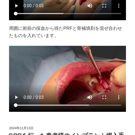
周囲に術前の採血から得たPRFと骨補填剤を混ぜ合わせ
たものを入れています。
投
2024年11月13日
稿