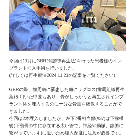
今回は11月にGBR(骨誘導再生法)を行った患者様のイン
プラント埋入手術を行いました。
(詳しくは再生療法2024.11.21の記事をご覧ください)
GBRの際、歯周病に罹患した歯にリグロス(歯周組織再生
薬)を用いた甲斐もあり、骨がしっかりと再生されインプ
ラント体を埋入するのに十分な骨量を確保することがで
きました。
今回は2本埋入しましたが、左下7番相当部(#37)は下歯槽
管(下顎骨の中に存在する太い管で、神経や動脈、静脈に
繋がっています)に近いため埋入深度に注意が必要です。