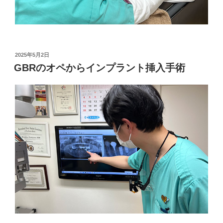
投
2025年5月2日
稿
GBRのオペからインプラント挿入手術
日: