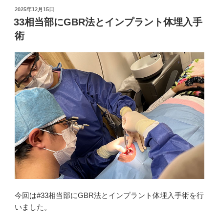
投
2025年12月15日
稿
33相当部にGBR法とインプラント体埋入手
日:
術
今回は#33相当部にGBR法とインプラント体埋入手術を行
いました。