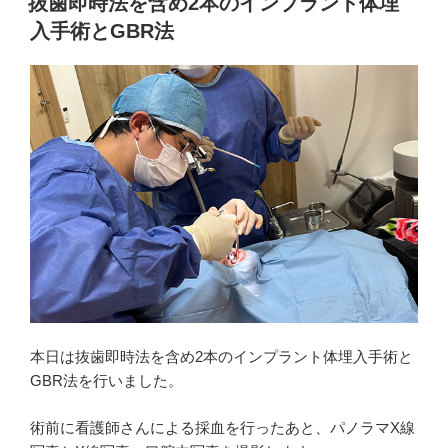
抜歯即時法を含め2本のインプラント体埋
日:
入手術とGBR法
本日は抜歯即時法を含め2本のインプラント体埋入手術と
GBR法を行いました。
術前に看護師さんによる採血を行ったあと、パノラマX線