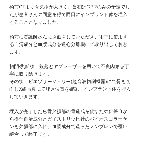
術前CTより骨欠損が大きく、当初はGBRのみの予定でし
たが患者さんの同意を得て同日にインプラント体を埋入
することとなりました。
術前に看護師さんに採血をしていただき、術中に使用す
る血清成分と血漿成分を遠心分離機にて取り出しておき
ます。
切開•剥離後、鋭匙とヤグレーザーを用いて不良肉芽を丁
寧に取り除きます。
その後、ピエゾサージェリー(超音波切削機器)にて骨を切
削しX線写真にて埋入位置を確認しインプラント体を埋入
していきます。
埋入が完了したら骨欠損部の骨造成を促すために採血か
ら得た血清成分とガイストリッヒ社のバイオスコラーゲ
ンを欠損部に入れ、血漿成分で造ったメンブレンで覆い
縫合して終了です。