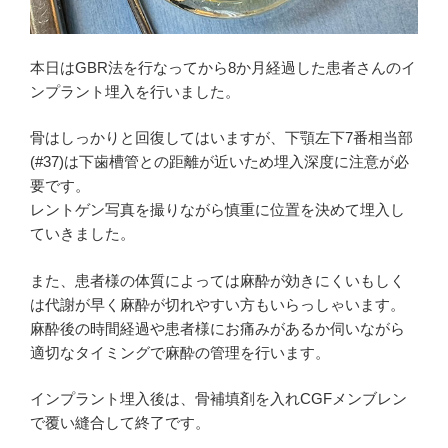
本日はGBR法を行なってから8か月経過した患者さんのイ
ンプラント埋入を行いました。
骨はしっかりと回復してはいますが、下顎左下7番相当部
(#37)は下歯槽管との距離が近いため埋入深度に注意が必
要です。
レントゲン写真を撮りながら慎重に位置を決めて埋入し
ていきました。
また、患者様の体質によっては麻酔が効きにくいもしく
は代謝が早く麻酔が切れやすい方もいらっしゃいます。
麻酔後の時間経過や患者様にお痛みがあるか伺いながら
適切なタイミングで麻酔の管理を行います。
インプラント埋入後は、骨補填剤を入れCGFメンブレン
で覆い縫合して終了です。