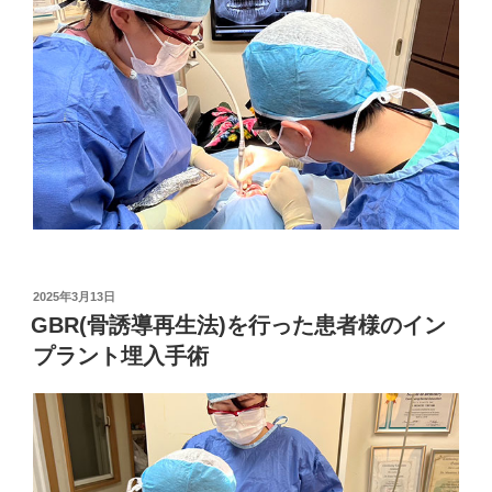
投
2025年3月13日
稿
GBR(骨誘導再生法)を行った患者様のイン
日:
プラント埋入手術