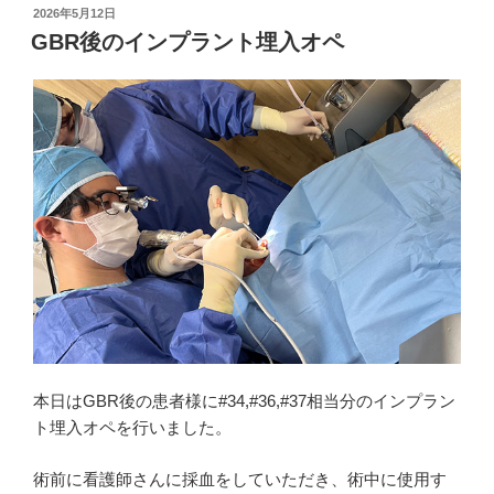
投
2026年5月12日
稿
GBR後のインプラント埋入オペ
日:
本日はGBR後の患者様に#34,#36,#37相当分のインプラン
ト埋入オペを行いました。
術前に看護師さんに採血をしていただき、術中に使用す