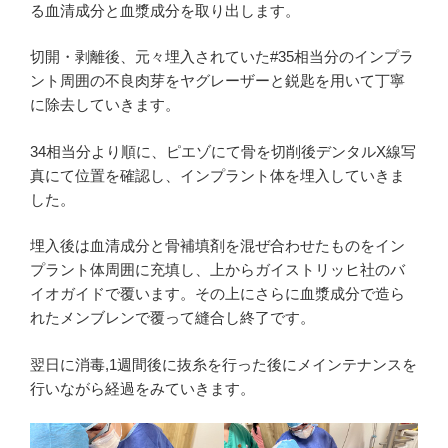
る血清成分と血漿成分を取り出します。
切開・剥離後、元々埋入されていた#35相当分のインプラ
ント周囲の不良肉芽をヤグレーザーと鋭匙を用いて丁寧
に除去していきます。
34相当分より順に、ピエゾにて骨を切削後デンタルX線写
真にて位置を確認し、インプラント体を埋入していきま
した。
埋入後は血清成分と骨補填剤を混ぜ合わせたものをイン
プラント体周囲に充填し、上からガイストリッヒ社のバ
イオガイドで覆います。その上にさらに血漿成分で造ら
れたメンブレンで覆って縫合し終了です。
翌日に消毒,1週間後に抜糸を行った後にメインテナンスを
行いながら経過をみていきます。