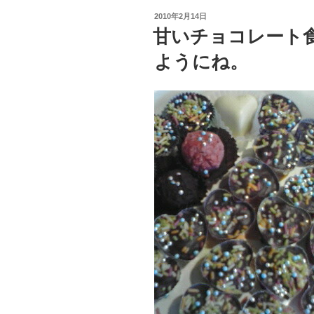
投
2010年2月14日
稿
甘いチョコレート
日:
ようにね。