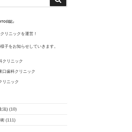
索
OTO日記」
のクリニックを運営！
の様子をお知らせしていきます。
科クリニック
東口歯科クリニック
クリニック
生法)
(10)
手術
(111)