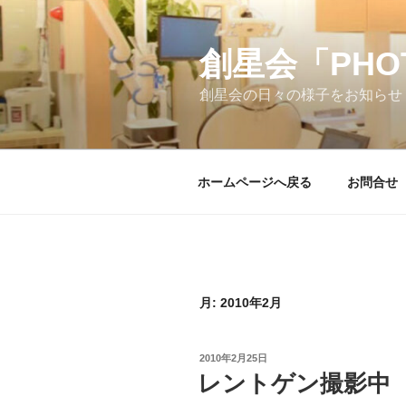
コ
ン
テ
創星会「PH
ン
創星会の日々の様子をお知らせ
ツ
へ
ス
キ
ホームページへ戻る
お問合せ
ッ
プ
月:
2010年2月
投
2010年2月25日
稿
レントゲン撮影中
日: