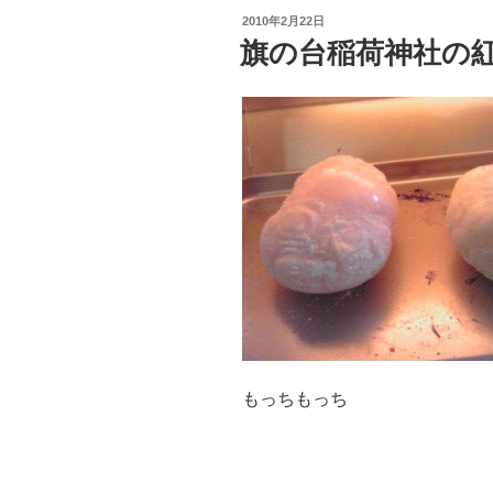
投
2010年2月22日
稿
旗の台稲荷神社の
日:
もっちもっち