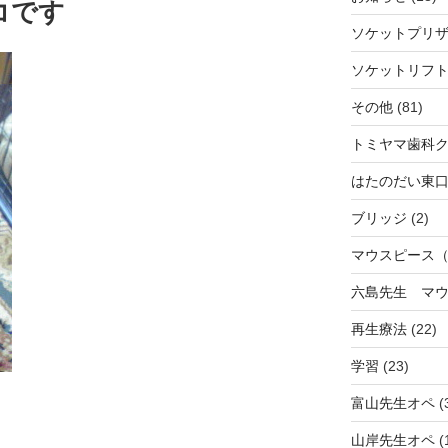
コです
ソケットプリ
ソケットリフ
その他
(81)
トミヤマ歯科
はたのだい東
ブリッジ
(2)
マウスピース
六島先生 マ
再生療法
(22)
学習
(23)
富山先生オペ
(
山岸先生オペ
(