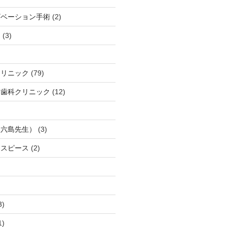
ザベーション手術
(2)
ト
(3)
クリニック
(79)
口歯科クリニック
(12)
（六島先生）
(3)
ウスピース
(2)
3)
1)