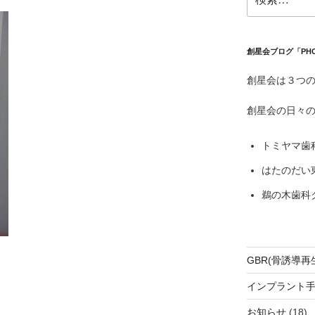
索:
創星会ブログ「PH
創星会は３つ
創星会の日々
トミヤマ歯
はたのだい
鵜の木歯科
GBR(骨誘導再
インプラント
お知らせ
(18)