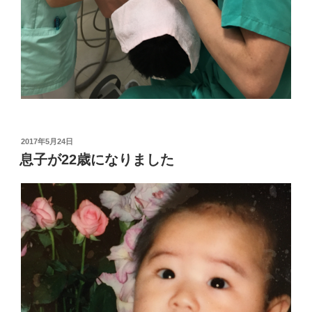
投
2017年5月24日
稿
息子が22歳になりました
日: