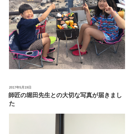
投
2017年5月19日
稿
師匠の堀田先生との大切な写真が届きまし
日:
た