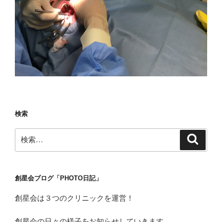
検索
検
検
索
索:
創星会ブログ「PHOTO日記」
創星会は３つのクリニックを運営！
創星会の日々の様子をお知らせしていきます。