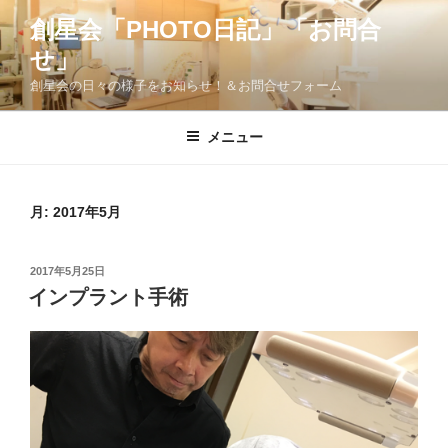
コ
創星会「PHOTO日記」「お問合
ン
せ」
テ
ン
創星会の日々の様子をお知らせ！＆お問合せフォーム
ツ
へ
メニュー
ス
キ
ッ
月:
2017年5月
プ
投
2017年5月25日
稿
インプラント手術
日: