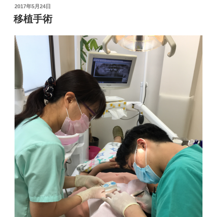
投
2017年5月24日
稿
移植手術
日: