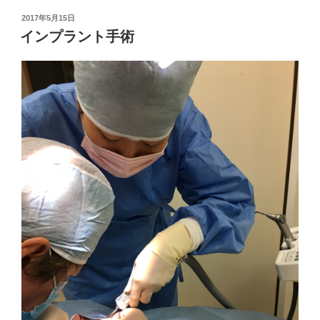
投
2017年5月15日
稿
インプラント手術
日: