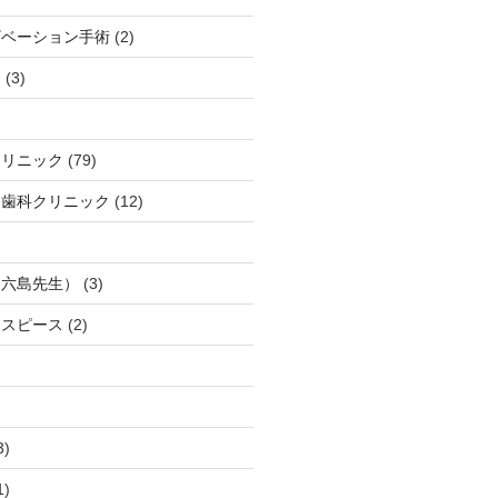
ザベーション手術
(2)
ト
(3)
クリニック
(79)
口歯科クリニック
(12)
（六島先生）
(3)
ウスピース
(2)
3)
1)