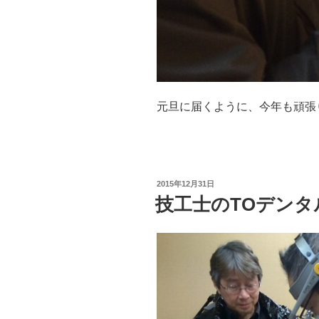
元旦に届くように、今年も頑張
投
2015年12月31日
稿
技工士のTOデン
日: