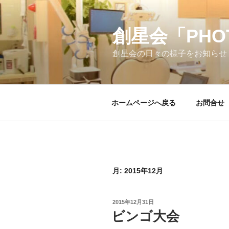
コ
ン
テ
創星会「PH
ン
創星会の日々の様子をお知らせ
ツ
へ
ス
キ
ホームページへ戻る
お問合せ
ッ
プ
月:
2015年12月
投
2015年12月31日
稿
ビンゴ大会
日: