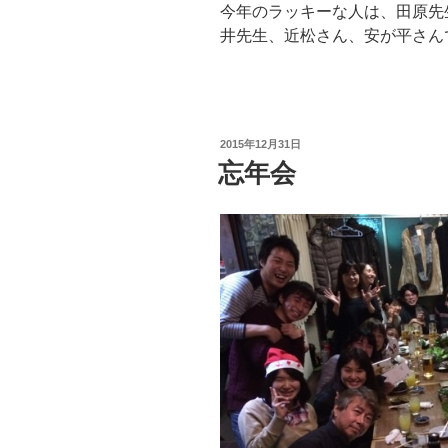
今年のラッキーな人は、田原先
井先生、近松さん、安が平さん
投
2015年12月31日
稿
忘年会
日: