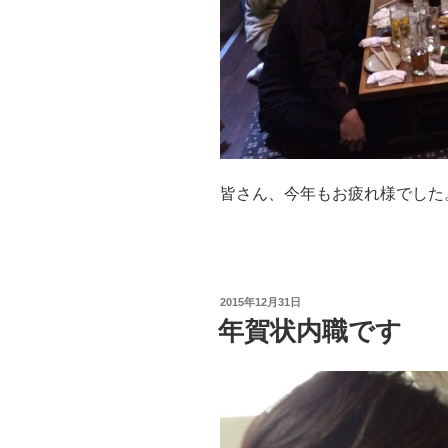
皆さん、今年もお疲れ様でした
投
2015年12月31日
稿
年賀状内職です
日: