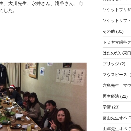
生、大川先生、永井さん、滝谷さん、向
ソケットプリ
でした。
ソケットリフ
その他
(81)
トミヤマ歯科
はたのだい東
ブリッジ
(2)
マウスピース
六島先生 マ
再生療法
(22)
学習
(23)
富山先生オペ
(
山岸先生オペ
(