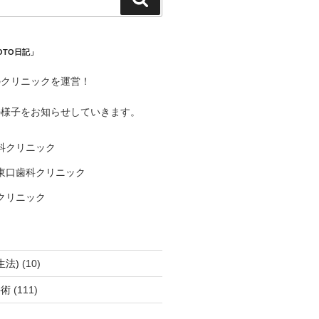
索
OTO日記」
のクリニックを運営！
の様子をお知らせしていきます。
科クリニック
東口歯科クリニック
クリニック
生法)
(10)
手術
(111)