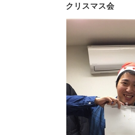
稿
クリスマス会
日: