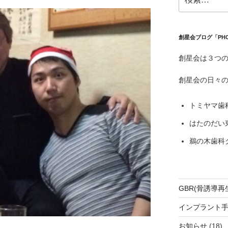
索:
創星会ブログ「PH
創星会は３つ
創星会の日々
トミヤマ歯
はたのだい
鵜の木歯科
GBR(骨誘導再
インプラント
お知らせ
(18)