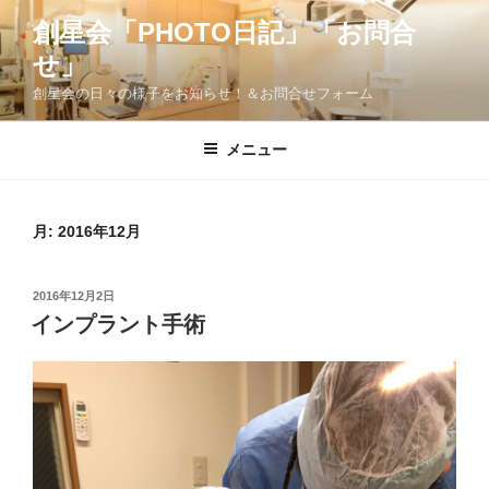
コ
創星会「PHOTO日記」「お問合
ン
せ」
テ
ン
創星会の日々の様子をお知らせ！＆お問合せフォーム
ツ
へ
メニュー
ス
キ
ッ
月:
2016年12月
プ
投
2016年12月2日
稿
インプラント手術
日: