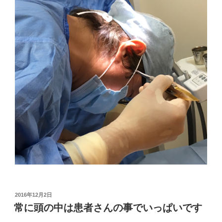
投
2016年12月2日
稿
常に頭の中は患者さんの事でいっぱいです
日: