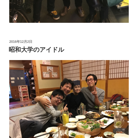
投
2016年12月2日
稿
昭和大学のアイドル
日: