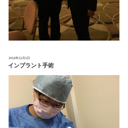
投
2016年12月2日
稿
インプラント手術
日: