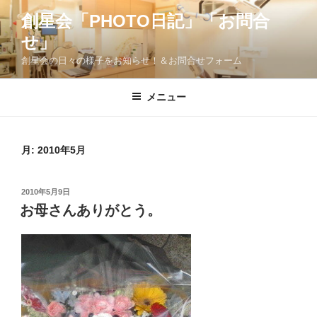
コ
創星会「PHOTO日記」「お問合
ン
せ」
テ
ン
創星会の日々の様子をお知らせ！＆お問合せフォーム
ツ
へ
メニュー
ス
キ
ッ
月:
2010年5月
プ
投
2010年5月9日
稿
お母さんありがとう。
日: