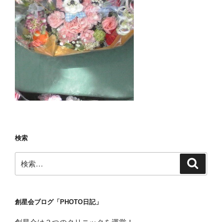
検索
検
検
索
索:
創星会ブログ「PHOTO日記」