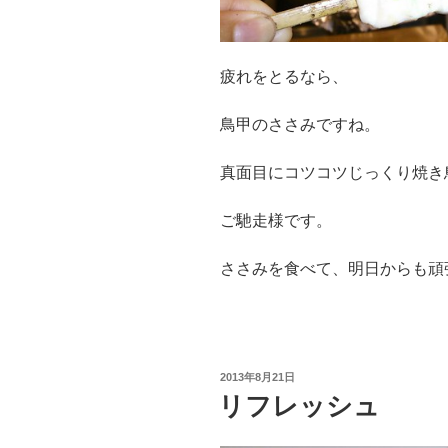
疲れをとるなら、
鳥甲のささみですね。
真面目にコツコツじっくり焼き
ご馳走様です。
ささみを食べて、明日からも頑
投
2013年8月21日
稿
リフレッシュ
日: