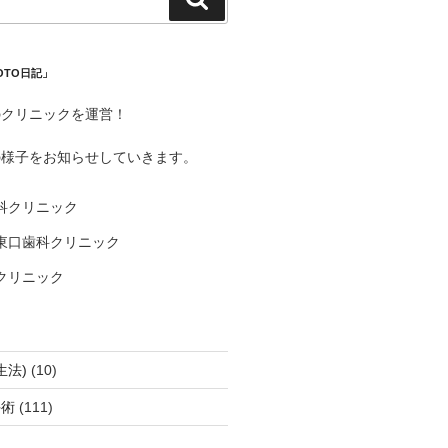
索
OTO日記」
のクリニックを運営！
の様子をお知らせしていきます。
科クリニック
東口歯科クリニック
クリニック
生法)
(10)
手術
(111)