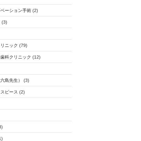
ザベーション手術
(2)
ト
(3)
クリニック
(79)
口歯科クリニック
(12)
（六島先生）
(3)
ウスピース
(2)
3)
1)