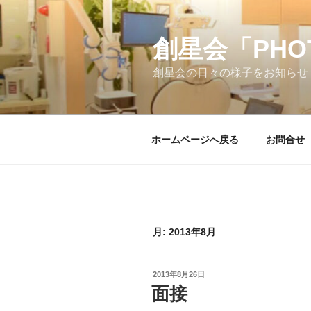
コ
ン
テ
創星会「PH
ン
創星会の日々の様子をお知らせ
ツ
へ
ス
キ
ホームページへ戻る
お問合せ
ッ
プ
月:
2013年8月
投
2013年8月26日
稿
面接
日: