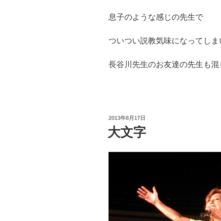
息子のような感じの先生で
ついつい説教気味になってしま
長谷川先生のお友達の先生も混
投
2013年8月17日
稿
大文字
日: