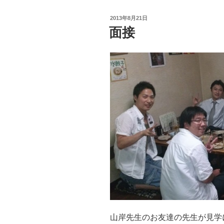
投
2013年8月21日
稿
面接
日:
山岸先生のお友達の先生が見学