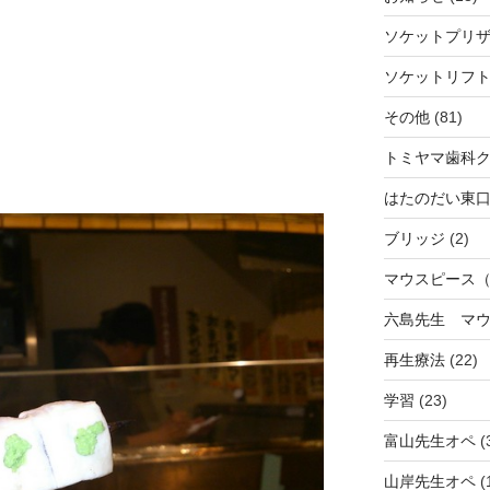
ソケットプリ
ソケットリフ
その他
(81)
トミヤマ歯科
はたのだい東
ブリッジ
(2)
マウスピース
六島先生 マ
再生療法
(22)
学習
(23)
富山先生オペ
(
山岸先生オペ
(