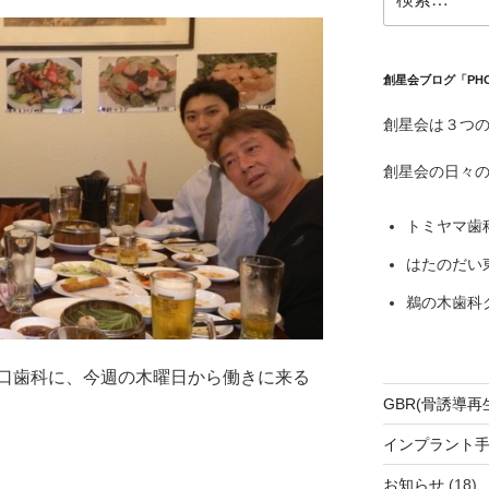
索:
創星会ブログ「PH
創星会は３つ
創星会の日々
トミヤマ歯
はたのだい
鵜の木歯科
口歯科に、今週の木曜日から働きに来る
GBR(骨誘導再
インプラント
お知らせ
(18)