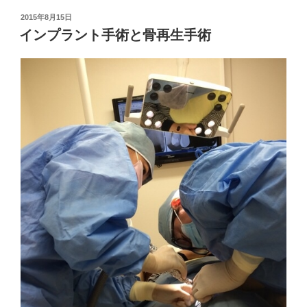
投
2015年8月15日
稿
インプラント手術と骨再生手術
日: