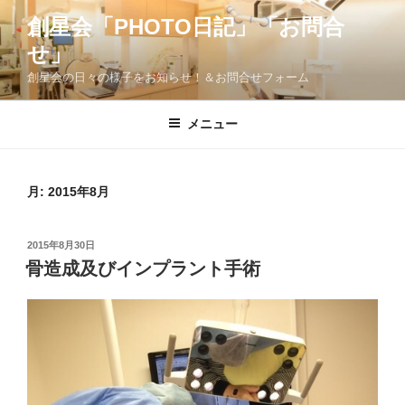
コ
創星会「PHOTO日記」「お問合
ン
せ」
テ
ン
創星会の日々の様子をお知らせ！＆お問合せフォーム
ツ
へ
メニュー
ス
キ
ッ
月:
2015年8月
プ
投
2015年8月30日
稿
骨造成及びインプラント手術
日: