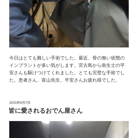
今日はとても難しい手術でした。最近、骨の無い状態の
インプラントが多い気がします。宮古島から衛生士の平
安さんも駆けつけてくれました。とても完璧な手術でし
た。患者さん、富山先生、平安さんお疲れ様でした。
投
2015年8月7日
稿
皆に愛されるおでん屋さん
日: