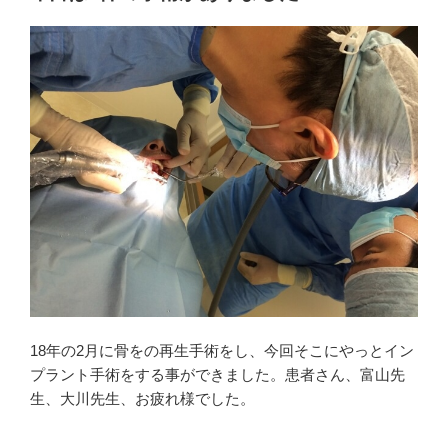
日:
18年の2月に骨をの再生手術をし、今回そこにやっとイン
プラント手術をする事ができました。患者さん、富山先
生、大川先生、お疲れ様でした。