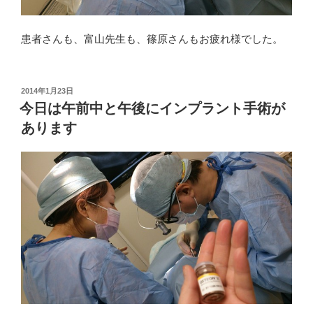
患者さんも、富山先生も、篠原さんもお疲れ様でした。
投
2014年1月23日
稿
今日は午前中と午後にインプラント手術が
日:
あります