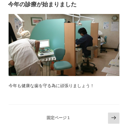
稿
今年の診療が始まりました
日:
今年も健康な歯を守る為に頑張りましょう！
投
次
固定ページ
1
の
稿