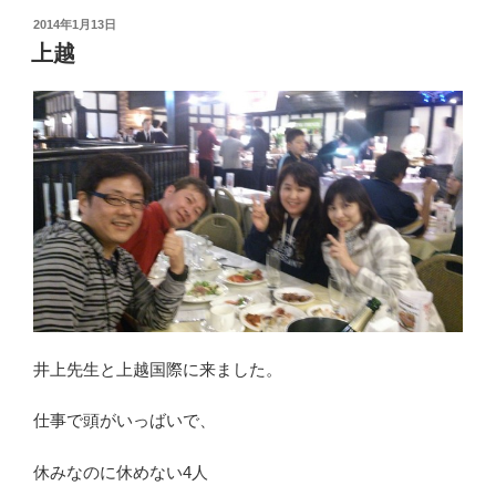
投
2014年1月13日
稿
上越
日:
井上先生と上越国際に来ました。
仕事で頭がいっばいで、
休みなのに休めない4人