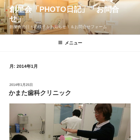
コ
創星会「PHOTO日記」「お問合
ン
せ」
テ
ン
創星会の日々の様子をお知らせ！＆お問合せフォーム
ツ
へ
メニュー
ス
キ
ッ
月:
2014年1月
プ
投
2014年1月25日
稿
かまた歯科クリニック
日: