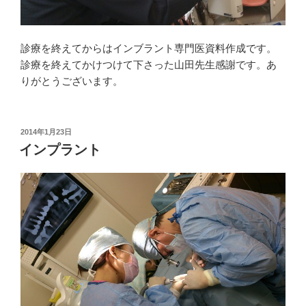
診療を終えてからはインブラント専門医資料作成です。
診療を終えてかけつけて下さった山田先生感謝です。あ
りがとうございます。
投
2014年1月23日
稿
インプラント
日: