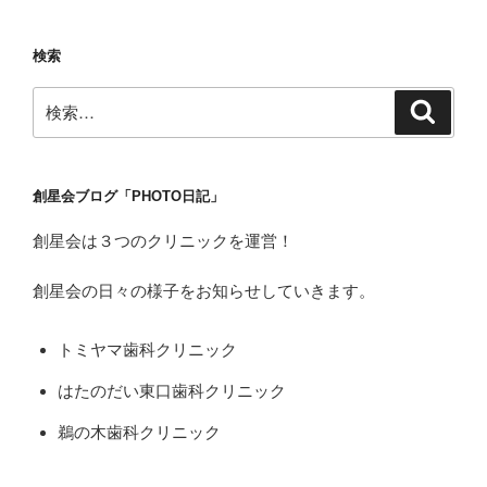
ペ
の
ー
ペ
検索
ジ
ー
検
ジ
検
索
索:
送
り
創星会ブログ「PHOTO日記」
創星会は３つのクリニックを運営！
創星会の日々の様子をお知らせしていきます。
トミヤマ歯科クリニック
はたのだい東口歯科クリニック
鵜の木歯科クリニック