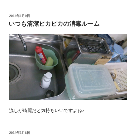
投
2014年1月9日
稿
いつも清潔ピカピカの消毒ルーム
日:
流しが綺麗だと気持ちいいですよね♪
投
2014年1月6日