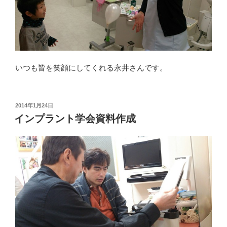
いつも皆を笑顔にしてくれる永井さんです。
投
2014年1月24日
稿
インプラント学会資料作成
日: