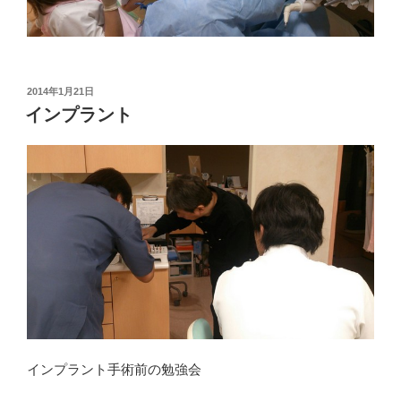
投
2014年1月21日
稿
インプラント
日:
インプラント手術前の勉強会