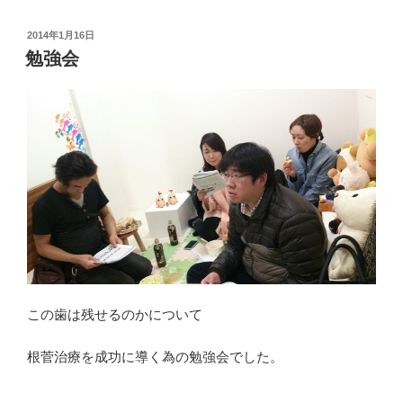
投
2014年1月16日
稿
勉強会
日:
この歯は残せるのかについて
根菅治療を成功に導く為の勉強会でした。