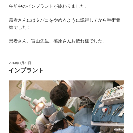
午前中のインプラントが終わりました。
患者さんにはタバコをやめるように説得してから手術開
始でした！
患者さん、富山先生、篠原さんお疲れ様でした。
投
2014年1月21日
稿
インプラント
日: