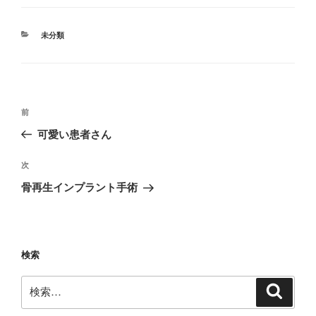
カ
未分類
テ
ゴ
リ
ー
投
前
前
稿
の
可愛い患者さん
ナ
投
ビ
稿
次
次
ゲ
の
骨再生インプラント手術
投
ー
稿
シ
ョ
検索
ン
検
検
索
索: