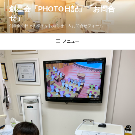
コ
創星会「PHOTO日記」「お問合
ン
せ」
テ
ン
創星会の日々の様子をお知らせ！＆お問合せフォーム
ツ
へ
メニュー
ス
キ
ッ
プ