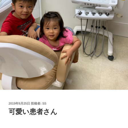
投
2019年9月25日
投稿者:
SS
稿
可愛い患者さん
日: