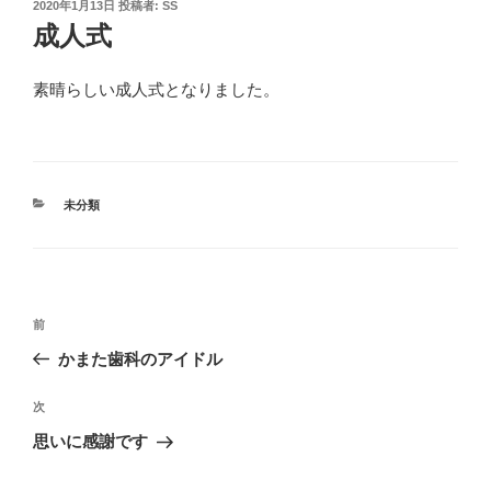
投
2020年1月13日
投稿者:
SS
稿
成人式
日:
素晴らしい成人式となりました。
カ
未分類
テ
ゴ
リ
ー
投
前
前
稿
の
かまた歯科のアイドル
ナ
投
ビ
稿
次
次
ゲ
の
思いに感謝です
投
ー
稿