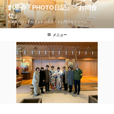
コ
創星会「PHOTO日記」「お問合
ン
せ」
テ
ン
創星会の日々の様子をお知らせ！＆お問合せフォーム
ツ
へ
メニュー
ス
キ
ッ
プ