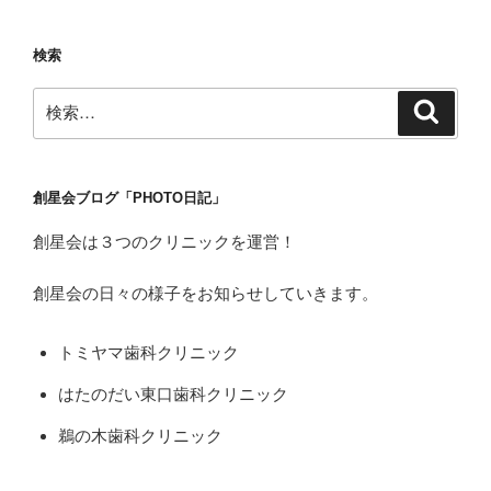
シ
ョ
検索
ン
検
検
索
索:
創星会ブログ「PHOTO日記」
創星会は３つのクリニックを運営！
創星会の日々の様子をお知らせしていきます。
トミヤマ歯科クリニック
はたのだい東口歯科クリニック
鵜の木歯科クリニック