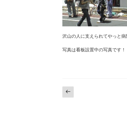
沢山の人に支えられてやっと病
写真は看板設置中の写真です！
投
前
の
稿
ペ
の
ー
ジ
ペ