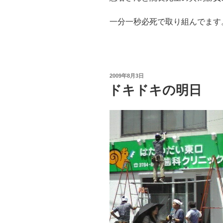
一分一秒必死で取り組んでます
投
2009年8月3日
稿
ドキドキの明日
日: