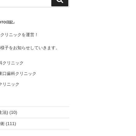
索
OTO日記」
のクリニックを運営！
の様子をお知らせしていきます。
科クリニック
東口歯科クリニック
クリニック
生法)
(10)
手術
(111)