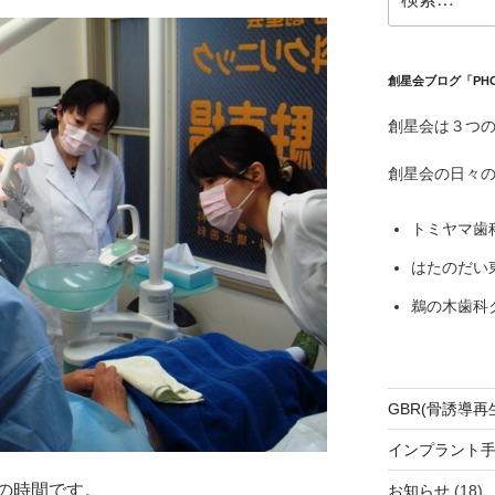
索:
創星会ブログ「PH
創星会は３つ
創星会の日々
トミヤマ歯
はたのだい
鵜の木歯科
GBR(骨誘導再
インプラント
の時間です。
お知らせ
(18)