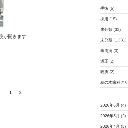
手術
(5)
採用
(15)
未分類
(33)
院が開きます
未分類
(1,331)
歯周病
(3)
矯正
(2)
破折
(2)
鵜の木歯科ク
固
固
2
1
定
定
ペ
ペ
2026年6月
(4)
ー
ー
2026年5月
(2)
ジ
ジ
2026年4月
(5)