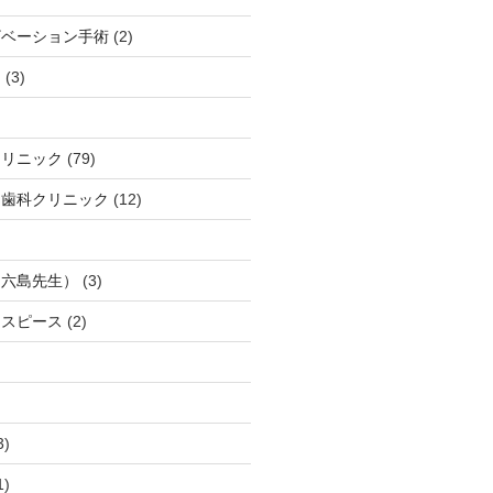
ザベーション手術
(2)
ト
(3)
クリニック
(79)
口歯科クリニック
(12)
（六島先生）
(3)
ウスピース
(2)
3)
1)