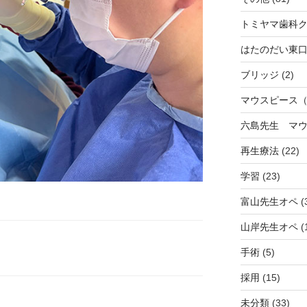
トミヤマ歯科
はたのだい東
ブリッジ
(2)
マウスピース
六島先生 マ
再生療法
(22)
学習
(23)
富山先生オペ
(
山岸先生オペ
(
手術
(5)
採用
(15)
未分類
(33)