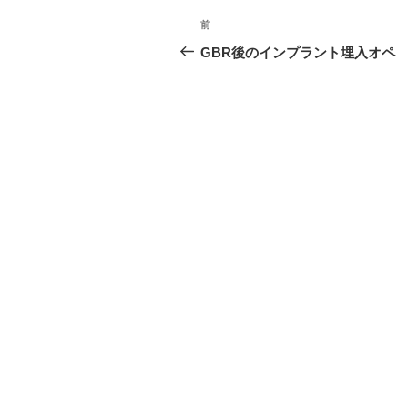
投
前
前
稿
の
GBR後のインプラント埋入オペ
投
ナ
稿
ビ
ゲ
ー
シ
ョ
ン