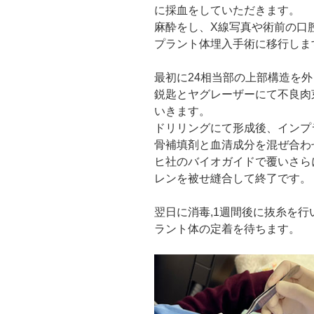
に採血をしていただきます。
麻酔をし、X線写真や術前の口
プラント体埋入手術に移行しま
最初に24相当部の上部構造を
鋭匙とヤグレーザーにて不良肉
いきます。
ドリリングにて形成後、インプ
骨補填剤と血清成分を混ぜ合わ
ヒ社のバイオガイドで覆いさら
レンを被せ縫合して終了です。
翌日に消毒,1週間後に抜糸を
ラント体の定着を待ちます。