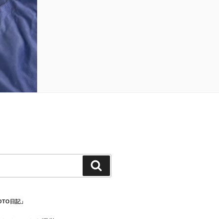
検
索
OTO日記」