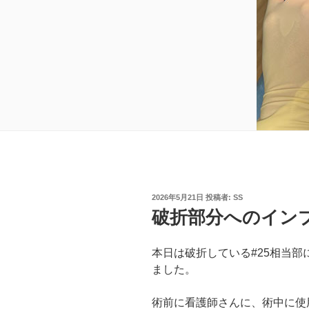
投
2026年5月21日
投稿者:
SS
稿
破折部分へのイン
日:
本日は破折している#25相当
ました。
術前に看護師さんに、術中に使