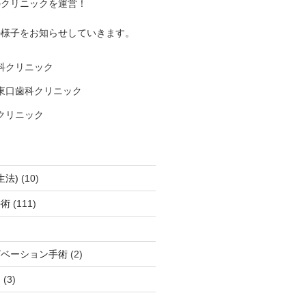
のクリニックを運営！
の様子をお知らせしていきます。
科クリニック
東口歯科クリニック
クリニック
生法)
(10)
手術
(111)
ザベーション手術
(2)
ト
(3)