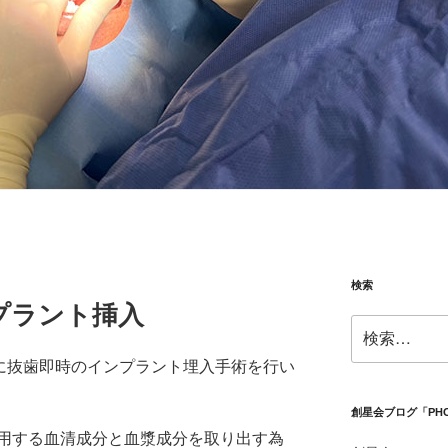
検索
プラント挿入
検
索:
部に抜歯即時のインプラント埋入手術を行い
創星会ブログ「PH
用する血清成分と血漿成分を取り出す為