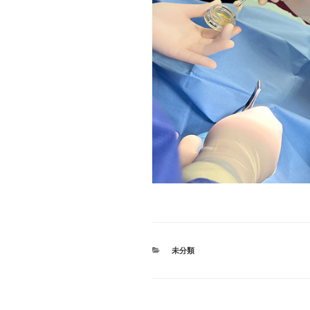
カ
未分類
テ
ゴ
リ
ー