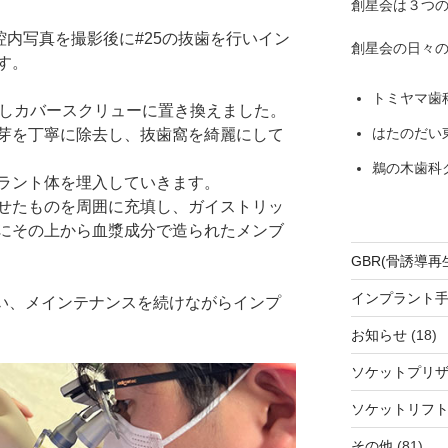
創星会は３つ
腔内写真を撮影後に#25の抜歯を行いイン
創星会の日々
す。
トミヤマ歯
外しカバースクリューに置き換えました。
はたのだい
芽を丁寧に除去し、抜歯窩を綺麗にして
鵜の木歯科
ラント体を埋入していきます。
せたものを周囲に充填し、ガイストリッ
にその上から血漿成分で造られたメンブ
GBR(骨誘導再
インプラント
行い、メインテナンスを続けながらインプ
お知らせ
(18)
ソケットプリ
ソケットリフ
その他
(81)