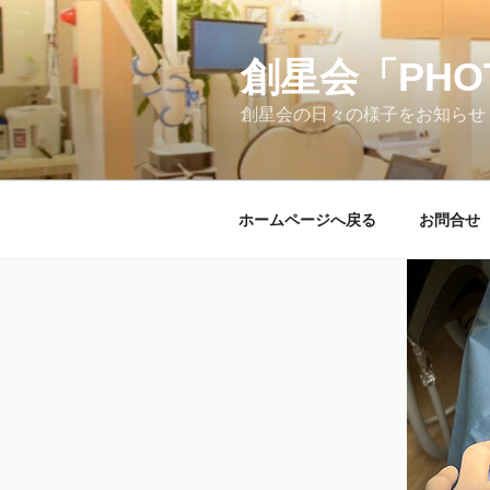
コ
ン
テ
創星会「PH
ン
創星会の日々の様子をお知らせ
ツ
へ
ス
キ
ホームページへ戻る
お問合せ
ッ
プ