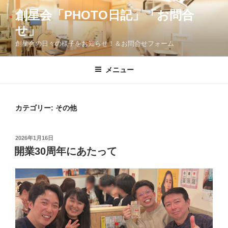
コ
創星会「PHOTO日記」「お問合
ン
せ」
テ
ン
創星会の日々の様子をお知らせ！＆お問合せフォーム
ツ
へ
メニュー
ス
キ
ッ
カテゴリー:
その他
プ
投
2026年1月16日
稿
開業30周年にあたって
日: