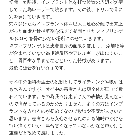
切開・剥離後、インプラント体を打つ位置の周辺が炎症
していた為レーザーで焼きます。その後、ドリルで骨に
穴を開けていきます。
穴を開けたらインプラント体を埋入し遠心分離で出来上
がった血漿と骨補填剤を混ぜて凝固させたフィブリンゲ
ル (CGF) を骨の少ない場所にのせていきます。
※フィブリンゲルは患者自身の血液を使用し、 添加物等
が含まれていない為拒絶反応やアレルギーが出にくいこ
と、骨再生が早まるなどといった特徴があります。
最後に縫合を行い終了です。
オペ中の歯科衛生士の役割としてライティングや吸引は
もちろんですが、オペ中の患者さんは顔全体が圧巾で覆
われています。その為我々は患者さんの表情が見えない
ので痛がっているのか分かりません。多くの方はインプ
ラントを入れるのが初めてなので緊張や不安が大きいと
思います。患者さんを安心させるためにも随時声かけを
行い痛くないか、具合悪くなっていないかなど声かけも
重要だと改めて感じました。