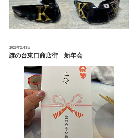
投
2025年2月3日
稿
旗の台東口商店街 新年会
日: