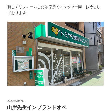
新しくリフォームした診療所でスタッフ一同、お待ちし
ております。
投
2025年3月7日
稿
山岸先生インプラントオペ
日: