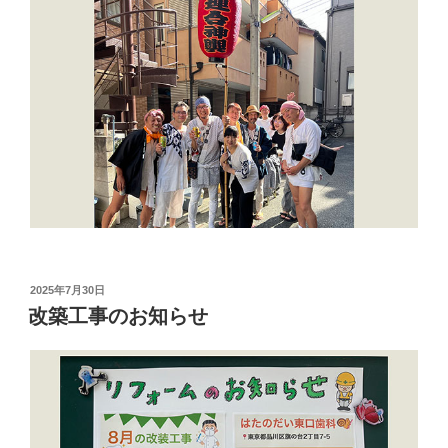
投
2025年7月30日
稿
改築工事のお知らせ
日: