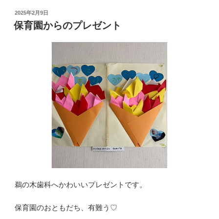
投
2025年2月9日
稿
保育園からのプレゼント
日:
鵜の木歯科へかわいいプレゼントです。
保育園のおともだち、有難う♡