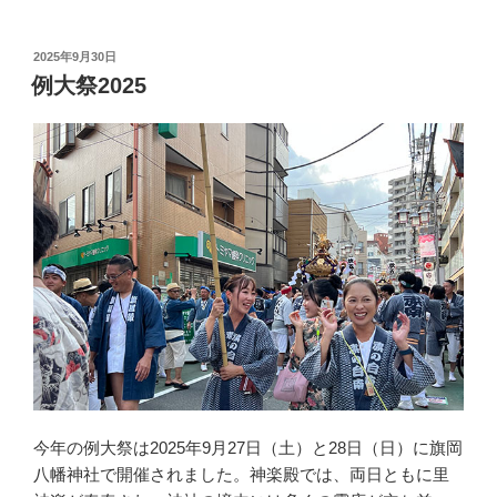
投
2025年9月30日
稿
例大祭2025
日:
今年の例大祭は2025年9月27日（土）と28日（日）に旗岡
八幡神社で開催されました。神楽殿では、両日ともに里