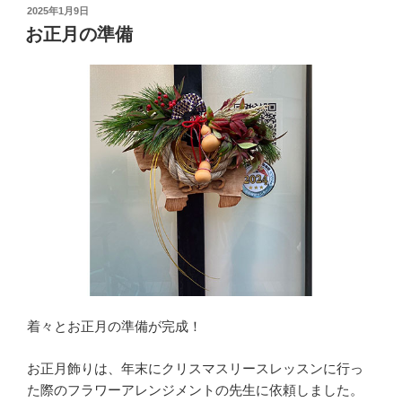
投
2025年1月9日
稿
お正月の準備
日:
着々とお正月の準備が完成！
お正月飾りは、年末にクリスマスリースレッスンに行っ
た際のフラワーアレンジメントの先生に依頼しました。