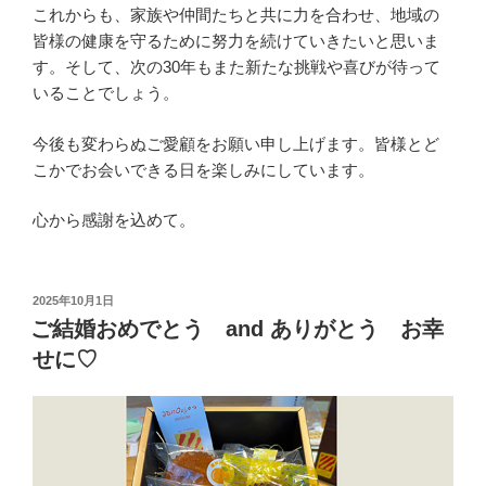
これからも、家族や仲間たちと共に力を合わせ、地域の
皆様の健康を守るために努力を続けていきたいと思いま
す。そして、次の30年もまた新たな挑戦や喜びが待って
いることでしょう。
今後も変わらぬご愛顧をお願い申し上げます。皆様とど
こかでお会いできる日を楽しみにしています。
心から感謝を込めて。
投
2025年10月1日
稿
ご結婚おめでとう and ありがとう お幸
日:
せに♡