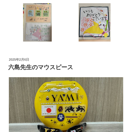
投
2025年2月6日
稿
六島先生のマウスピース
日: