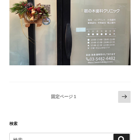
投
次
固定ページ
1
の
稿
ペ
の
ー
ペ
検索
ジ
ー
検
ジ
検